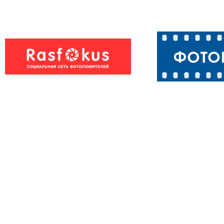
Я ворона,я
Ворона
ворона....