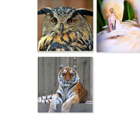
)))
**
Сова
**)