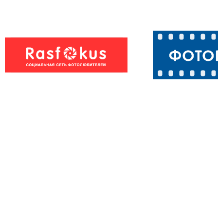
Пеликаны
паучок