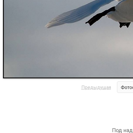
Предыдущая
Фото
Под над